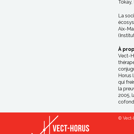
Tokay, 
La soci
écosyst
Aix-Mar
(Instit
À pro
Vect-Ho
thérape
conjugu
Horus l
qui fre
la preu
2005, l
cofond
© Vect-