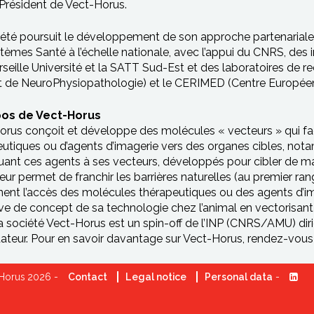
Président de Vect-Horus.
été poursuit le développement de son approche partenariale a
èmes Santé à l’échelle nationale, avec l’appui du CNRS, des in
seille Université et la SATT Sud-Est et des laboratoires de r
ut de NeuroPhysiopathologie) et le CERIMED (Centre Européen
pos de Vect-Horus
rus conçoit et développe des molécules « vecteurs » qui fac
utiques ou d’agents d’imagerie vers des organes cibles, not
ant ces agents à ses vecteurs, développés pour cibler de man
eur permet de franchir les barrières naturelles (au premier ra
inent l’accès des molécules thérapeutiques ou des agents d’image
ve de concept de sa technologie chez l’animal en vectorisant
a société Vect-Horus est un spin-off de l’INP (CNRS/AMU) diri
ateur. Pour en savoir davantage sur Vect-Horus, rendez-vous
Horus 2026 -
Contact
Legal notice
Personal data
-