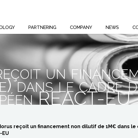
OLOGY
PARTNERING
COMPANY
NEWS
C
eçoit un finance
e) dans le cadre d
opéen REACT-EU
orus reçoit un financement non dilutif de 1M€ dans le
-EU