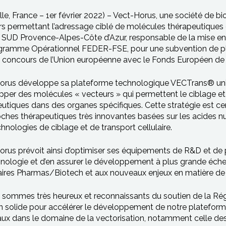
lle, France – 1er février 2022) – Vect-Horus, une société de 
s permettant l’adressage ciblé de molécules thérapeutiques e
 SUD Provence-Alpes-Côte d’Azur, responsable de la mise en
ramme Opérationnel FEDER-FSE, pour une subvention de plus d
e concours de l’Union européenne avec le Fonds Européen d
orus développe sa plateforme technologique VECTrans® uniqu
per des molécules « vecteurs » qui permettent le ciblage et 
utiques dans des organes spécifiques. Cette stratégie est cen
ches thérapeutiques très innovantes basées sur les acides n
hnologies de ciblage et de transport cellulaire.
rus prévoit ainsi d’optimiser ses équipements de R&D et de p
nologie et d’en assurer le développement à plus grande éche
aires Pharmas/Biotech et aux nouveaux enjeux en matière de 
 sommes très heureux et reconnaissants du soutien de la R
n solide pour accélérer le développement de notre plateforme
x dans le domaine de la vectorisation, notamment celle des