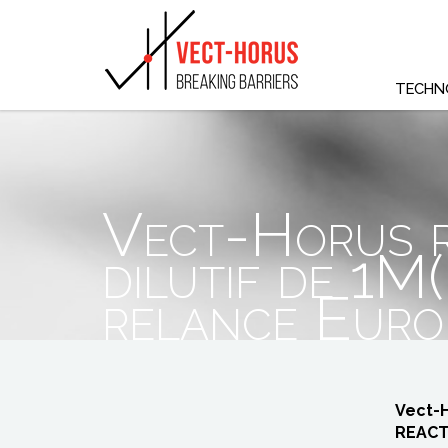
TECHN
Vect-Horus r
dilutif de 1M(
relance Eur
Vect-H
REACT