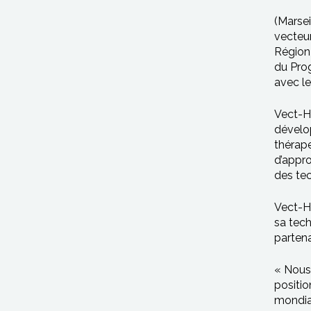
(Marsei
vecteur
Région
du Prog
avec l
Vect-H
dévelop
thérape
d’appro
des tec
Vect-Ho
sa tech
parten
« Nous
positio
mondiau