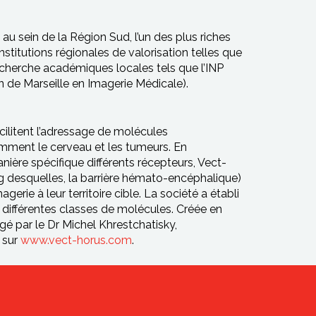
u sein de la Région Sud, l’un des plus riches
stitutions régionales de valorisation telles que
echerche académiques locales tels que l’INP
 de Marseille en Imagerie Médicale).
ilitent l’adressage de molécules
amment le cerveau et les tumeurs. En
ière spécifique différents récepteurs, Vect-
ng desquelles, la barrière hémato-encéphalique)
rie à leur territoire cible. La société a établi
 différentes classes de molécules. Créée en
gé par le Dr Michel Khrestchatisky,
 sur
www.vect-horus.com
.